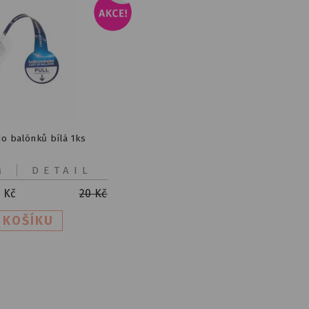
do balónků bílá 1ks
M
DETAIL
2
Kč
20
Kč