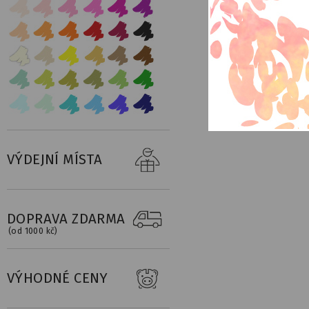
VÝDEJNÍ MÍSTA
DOPRAVA ZDARMA
(od 1000 kč)
VÝHODNÉ CENY