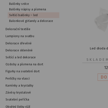
Balónky srdce
Balónky nápisy a písmena
Svítící balónky – led
Balonkové girlandy a dekorace
Dekorační textilie
Lampiony na svatbu
Dekorace dřevěné
Led dioda 
Dekorace skleněné
Svítící a led dekorace
SKLADE
Ozdoby a písmena na dort
1
Figurky na svatební dort
Perličky na vlasci
Kamínky a krystalky
Závěsy krystalové
Svatební peříčka
Okvětní lístky růží