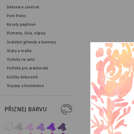
Dekorace závěsné
Pom Poms
Rozety papírové
Písmena, čísla, nápisy
Svatební girlandy a bannery
Stuhy a mašle
Ozdoby na auto
Potřeby pro aranžování
Kolíčky dekorační
Stojany a konstrukce
PŘIZNEJ BARVU