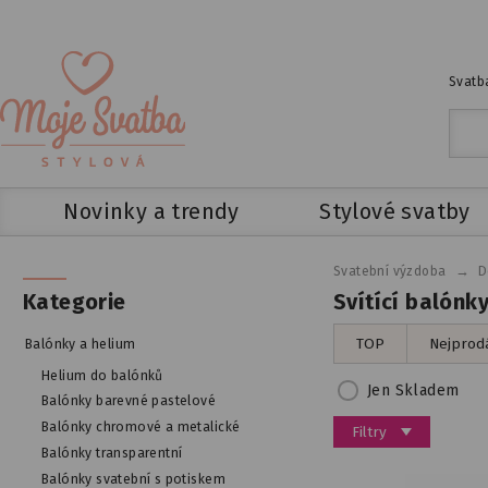
Svatba
Novinky a trendy
Stylové svatby
→
Svatební výzdoba
D
Svítící balónky
Kategorie
TOP
Nejprodá
Balónky a helium
Helium do balónků
Jen Skladem
Balónky barevné pastelové
Balónky chromové a metalické
Filtry
Balónky transparentní
Balónky svatební s potiskem