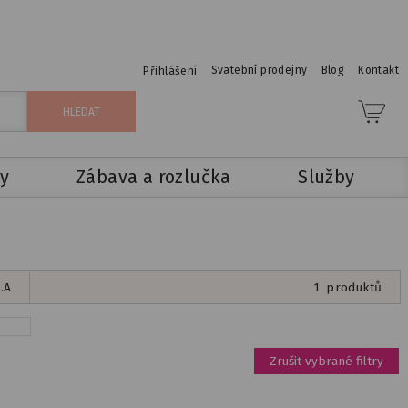
Svatební prodejny
Blog
Kontakt
Přihlášení
y
Zábava a rozlučka
Služby
.A
1
produktů
Zrušit vybrané filtry