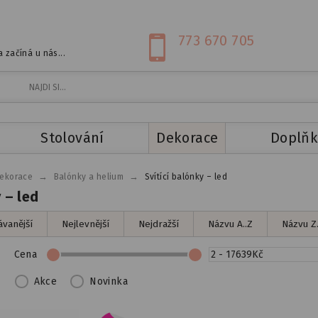
773 670 705
 začíná u nás...
Stolování
Dekorace
Doplňk
→
→
ekorace
Balónky a helium
Svítící balónky – led
 – led
vanější
Nejlevnější
Nejdražší
Názvu A..Z
Názvu Z.
Cena
Akce
Novinka