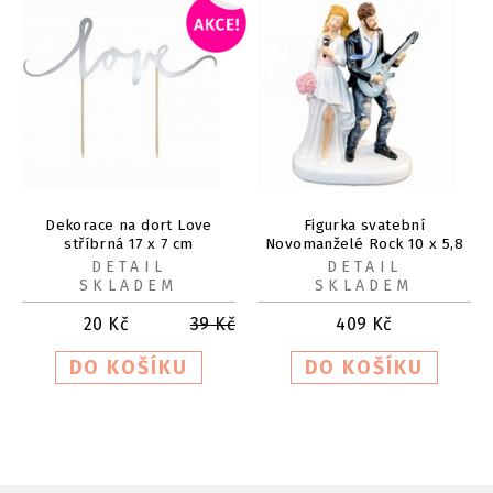
Dekorace na dort Love
Figurka svatební
stříbrná 17 x 7 cm
Novomanželé Rock 10 x 5,8
x 15 cm
DETAIL
DETAIL
SKLADEM
SKLADEM
20
Kč
39
Kč
409
Kč