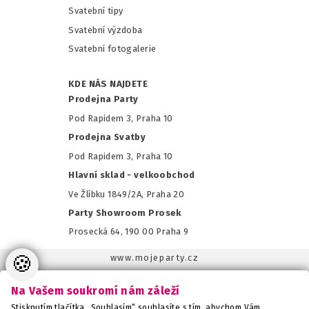
Svatební tipy
Svatební výzdoba
Svatební fotogalerie
KDE NÁS NAJDETE
Prodejna Party
Pod Rapidem 3, Praha 10
Prodejna Svatby
Pod Rapidem 3, Praha 10
Hlavní sklad - velkoobchod
Ve Žlíbku 1849/2A, Praha 20
Party Showroom Prosek
Prosecká 64, 190 00 Praha 9
🍪
www.mojeparty.cz
www.mojaparty.sk
Na Vašem soukromí nám záleží
www.svatebnivyzdoba.cz
Stisknutím tlačítka „Souhlasím“ souhlasíte s tím, abychom Vám