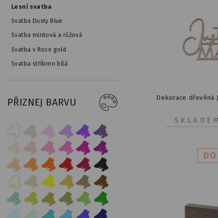
Lesní svatba
Svatba Dusty Blue
Svatba mintová a růžová
Svatba v Rose gold
Svatba stříbrno bílá
Dekorace dřevěná J
PŘIZNEJ BARVU
SKLADE