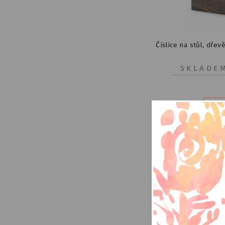
Číslice na stůl, dřevěn
SKLADE