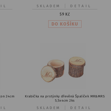
IL
SKLADEM
DETAIL
59
Kč
gon 24cm
Krabička na prstýnky dřevěná Špalíček MR&MRS
5,5x4cm 2ks
IL
SKLADEM
DETAIL