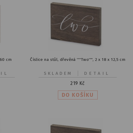
 60 cm
Číslice na stůl, dřevěná ''''Two'''', 2 x 18 x 12,5 cm
IL
SKLADEM
DETAIL
219
Kč