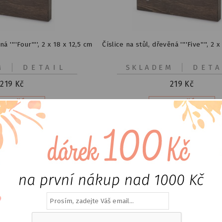
á ''''Four'''', 2 x 18 x 12,5 cm
Číslice na stůl, dřevěná ''''Five'''', 2 
M
DETAIL
SKLADEM
DETA
219
Kč
219
Kč