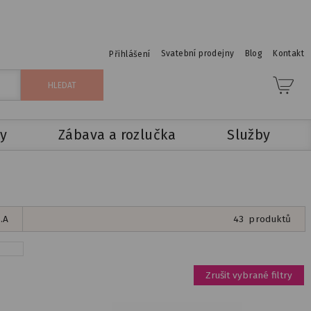
Svatební prodejny
Blog
Kontakt
Přihlášení
y
Zábava a rozlučka
Služby
.A
43
produktů
Zrušit vybrané filtry