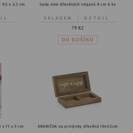
 9,5 x 3,3 cm
Sada mini dřevěných stojanů 8 cm 6 ks
IL
SKLADEM
DETAIL
79
Kč
 x 11 x 5 cm
KRABIČKA na prstýnky dřevěná 10x5,5cm