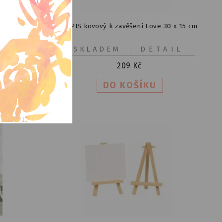
oule 5 cm
NÁPIS kovový k zavěšení Love 30 x 15 cm
IL
SKLADEM
DETAIL
209
Kč