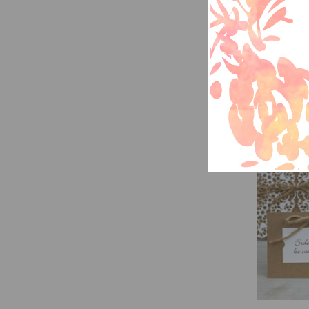
Krabice na peníze, 
fund" 
SKLADE