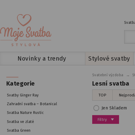
Svatba
Novinky a trendy
Stylové svatby
→
Svatební výzdoba
S
Lesní svatba
Kategorie
TOP
Nejprodá
Svatby Ginger Ray
Zahradní svatba – Botanical
Jen Skladem
Svatba Nature Rustic
Filtry
Svatba ve zlaté
Svatba Green