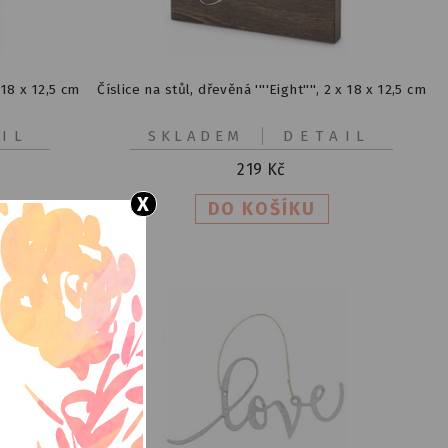
x 18 x 12,5 cm
Číslice na stůl, dřevěná ''''Eight'''', 2 x 18 x 12,5 cm
IL
SKLADEM
DETAIL
219
Kč
X