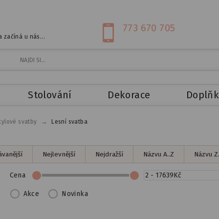
773 670 705
 začíná u nás...
Stolování
Dekorace
Doplňk
→
tylové svatby
Lesní svatba
vanější
Nejlevnější
Nejdražší
Názvu A..Z
Názvu Z.
Cena
Akce
Novinka