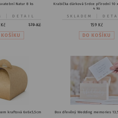
vatební Natur 8 ks
Krabička dárková Srdce přírodní 10 x
4 ks
M
DETAIL
SKLADEM
DETA
Kč
179
Kč
159
Kč
kem kraftová 6x6x5,5cm
Box dřevěný Wedding memories 13,5