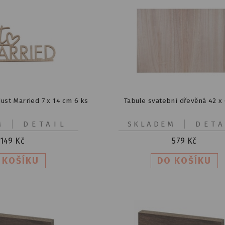
ust Married 7 x 14 cm 6 ks
Tabule svatební dřevěná 42 x
M
DETAIL
SKLADEM
DETA
149
Kč
579
Kč