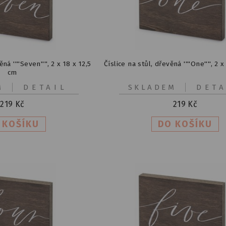
ná ''''Seven'''', 2 x 18 x 12,5
Číslice na stůl, dřevěná ''''One'''', 2 
cm
M
DETAIL
SKLADEM
DETA
219
Kč
219
Kč