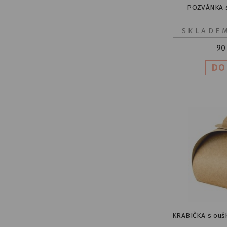
POZVÁNKA s
SKLADE
90
KRABIČKA s ouš