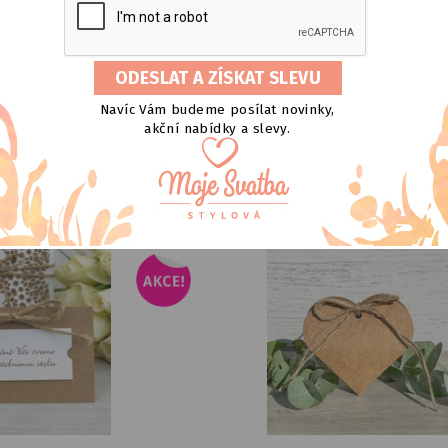
dřevěná kasička "Honeymoon
STOJÁNEK na jmenovku skleněná K
6 x 30 x 30 cm
M
DETAIL
SKLADEM
DETA
Navíc Vám budeme posílat novinky,
akční nabídky a slevy.
849
Kč
49
Kč