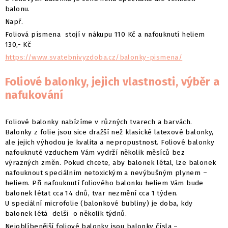
balonu.
Např.
Foliová písmena stojí v nákupu 110 Kč a nafouknutí heliem
130,- Kč
https://www.svatebnivyzdoba.cz/balonky-pismena/
Foliové balonky, jejich vlastnosti, výběr a
nafukování
Foliové balonky nabízíme v různých tvarech a barvách.
Balonky z folie jsou sice dražší než klasické latexové balonky,
ale jejich výhodou je kvalita a nepropustnost. Foliové balonky
nafouknuté vzduchem Vám vydrží několik měsíců bez
výrazných změn. Pokud chcete, aby balonek létal, lze balonek
nafouknout speciálním netoxickým a nevýbušným plynem –
heliem. Při nafouknutí foliového balonku heliem Vám bude
balonek létat cca 14 dnů, tvar nezmění cca 1 týden.
U speciální microfolie (balonkové bubliny) je doba, kdy
balonek létá delší o několik týdnů.
Nejoblíbenější foliové balonky jsou balonky čísla –