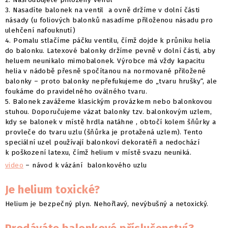
3. Nasadíte balonek na ventil a ovně držíme v dolní části
násady (u foliových balonků nasadíme přiloženou násadu pro
ulehčení nafouknutí)
4. Pomalu stlačíme páčku ventilu, čímž dojde k průniku helia
do balonku. Latexové balonky držíme pevně v dolní části, aby
heluem neunikalo mimobalonek. Výrobce má vždy kapacitu
helia v nádobě přesně spočítanou na normované přiložené
balonky – proto balonky nepřefukujeme do „tvaru hrušky“, ale
foukáme do pravidelného oválného tvaru.
5. Balonek zavážeme klasickým provázkem nebo balonkovou
stuhou. Doporučujeme vázat balonky tzv. balonkovým uzlem,
kdy se balonek v místě hrdla natáhne , obtočí kolem šňůrky a
provleče do tvaru uzlu (šňůrka je protažená uzlem). Tento
speciální uzel používají balonkoví dekoratéři a nedochází
k poškození latexu, čímž helium v místě svazu neuniká.
video
– návod k vázání balonkového uzlu
Je helium toxické?
Helium je bezpečný plyn. Nehořlavý, nevýbušný a netoxický.