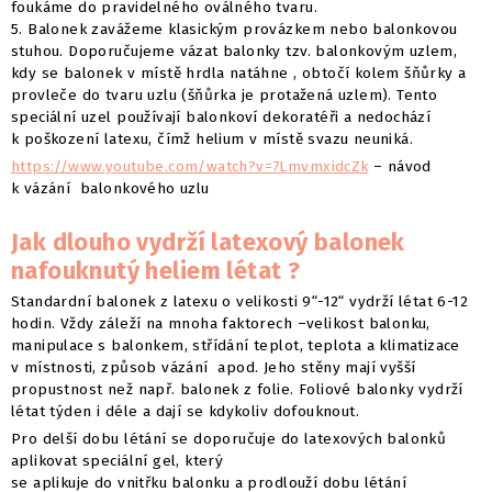
foukáme do pravidelného oválného tvaru.
5. Balonek zavážeme klasickým provázkem nebo balonkovou
stuhou. Doporučujeme vázat balonky tzv. balonkovým uzlem,
kdy se balonek v místě hrdla natáhne , obtočí kolem šňůrky a
provleče do tvaru uzlu (šňůrka je protažená uzlem). Tento
speciální uzel používají balonkoví dekoratéři a nedochází
k poškození latexu, čímž helium v místě svazu neuniká.
https://www.youtube.com/watch?v=7LmvmxidcZk
– návod
k vázání balonkového uzlu
Jak dlouho vydrží latexový balonek
nafouknutý heliem létat ?
Standardní balonek z latexu o velikosti 9“-12“ vydrží létat 6-12
hodin. Vždy záleží na mnoha faktorech –velikost balonku,
manipulace s balonkem, střídání teplot, teplota a klimatizace
v místnosti, způsob vázání apod. Jeho stěny mají vyšší
propustnost než např. balonek z folie. Foliové balonky vydrží
létat týden i déle a dají se kdykoliv dofouknout.
Pro delší dobu létání se doporučuje do latexových balonků
aplikovat speciální gel, který
se aplikuje do vnitřku balonku a prodlouží dobu létání