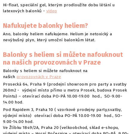
Hi-float, speciální gel, kterým prodloužíte dobu létání u
latexových balonků -
video
Nafukujete balonky heliem?
Ano, balonky heliem nafukujeme. Helium je netoxický a
nevýbušný plyn, který umožní balonkům létat.
Balonky s heliem si můžete nafouknout
na našich provozovnách v Praze
Balonky s heliem si můžete nafouknout na
našich
provozovnách v Praze
Prosecká 64, Praha 9 (prodejní showroom pro party a svatby
260m2 - výdejní místo přímo u metra Prosek, budova Prosek
Pointu) – otevírací doba PO-PÁ 10.00-19.00 hod., SO-9.00-
14.00 hod.
Pod Rapidem 3, Praha 10 ( vzorkové prodejny party,svatby,
výdejní místo) otevírací doba PO-PÁ 10.00-19.00 hod., SO-
9.00-14.00 hod.
Ve Žlíbku 1849/2A, Praha 20 (velkoobchod, sklad e-shopu,
výdejní místo – Horní Počernice – otevírací doba PO-PÁ 9.00-