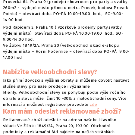
Prosecká 64, Praha 9 (prodejní showroom pro party a svatby
260m2 - výdejní místo přímo u metra Prosek, budova Prosek
Pointu) – otevírací doba PO-PÁ 10.00-19.00 hod., SO-9.00-
14.00 hod.
Pod Rapidem 3, Praha 10 ( vzorkové prodejny party,svatby,
výdejní místo) otevírací doba PO-PÁ 10.00-19.00 hod., SO-
9.00-14.00 hod.
Ve Žlíbku 1849/2A, Praha 20 (velkoobchod, sklad e-shopu,
výdejní místo – Horní Počernice – otevírací doba PO-PÁ 9.00-
17.00 hod
Nabízíte velkoobchodní slevy?
Jako přímí dovozci s vyššími obraty si můžeme dovolit nastavit
slušné slevy pro naše prodejce i významné
klienty. Velkoobchodní slevy se pohybují podle výše ročního
obratu a sleva může činit 10 -30% z maloobchodní ceny. Více
informací a možnost registrace provedete
zde
Kam mám odeslat reklamované zboží?
Reklamované zboží odešlete na adresu našeho hlavního
skladu Ve Žlíbku 1849/2A, Praha 20, 193 00. Obchodní
podmínky a reklamační řád najdete na našich stránkách