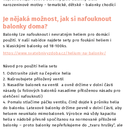
narozeninové motivy - tematické, dětské - balonky chodící
Je nějaká možnost, jak si nafouknout
balonky doma?
Balonky lze nafouknout i nevratným heliem pro domácí
použití. V naší nabídce najdete sety pro foukání heliem i
s klasickými balonky od 18-100ks.
https://www.svatebnivyzdoba.cz/helium-na-balonky/
Návod pro použití helia setu
1. Odstraníte závit na čepelce helia
2. Našroubujete přiložený ventil
3. Nasadíte balonek na ventil a ovně držíme v dolní části
násady (u foliových balonků nasadíme přiloženou násadu pro
ulehčení nafouknutí)
4. Pomalu stlačíme páčku ventilu, čímž dojde k průniku helia
do balonku. Latexové balonky držíme pevně v dolní části, aby
heluem neunikalo mimobalonek. Výrobce má vždy kapacitu
helia v nádobě přesně spočítanou na normované přiložené
balonky – proto balonky nepřefukujeme do „tvaru hrušky“, ale