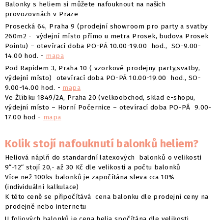
Balonky s heliem si můžete nafouknout na našich
provozovnách v Praze
Prosecká 64, Praha 9 (prodejní showroom pro party a svatby
260m2 - výdejní místo přímo u metra Prosek, budova Prosek
Pointu) – otevírací doba PO-PÁ 10.00-19.00 hod., SO-9.00-
14.00 hod. -
mapa
Pod Rapidem 3, Praha 10 ( vzorkové prodejny party,svatby,
výdejní místo) otevírací doba PO-PÁ 10.00-19.00 hod., SO-
9.00-14.00 hod. -
mapa
Ve Žlíbku 1849/2A, Praha 20 (velkoobchod, sklad e-shopu,
výdejní místo – Horní Počernice – otevírací doba PO-PÁ 9.00-
17.00 hod -
map
a
Kolik stojí nafouknutí balonků heliem?
Heliová náplň do standardní latexových balonků o velikosti
9“-12“ stojí 20,- až 30 Kč dle velikosti a počtu balonků
Více než 100ks balonků je započítána sleva cca 10%
(individuální kalkulace)
K této ceně se připočítává cena balonku dle prodejní ceny na
prodejně nebo internetu
U foliových balonků je cena helia spočítána dle velikosti