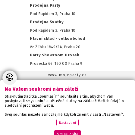
Prodejna Party
Pod Rapidem 3, Praha 10
Prodejna Svatby
Pod Rapidem 3, Praha 10
Hlavní sklad - velkoobchod
Ve Žlíbku 1849/2A, Praha 20
Party Showroom Prosek
Prosecká 64, 190 00 Praha 9
🍪
www.mojeparty.cz
www.mojaparty.sk
Na Vašem soukromí nám záleží
www.svatebnivyzdoba.cz
Stisknutím tlačítka „Souhlasím“ souhlasíte s tím, abychom Vám
www.detskaparty.cz
poskytovali smysluplné a užitečné služby na základě Vašich údajů o
sledování procházení webu.
www.balonkovadekorace.cz
www.potiskbalonku.cz
Svůj souhlas můžete samozřejmě kdykoli změnit v části „Nastavení“.
www.stylovaparty.cz
Nastavení
Copyright MojeParty s.r.o. - všechna práva vyhrazena. Vytvořilo
SOUHLASÍM