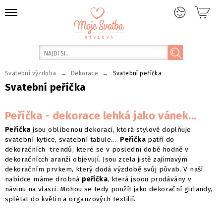
→
→
Svatební výzdoba
Dekorace
Svatební peříčka
Svatební peříčka
Peříčka - dekorace lehká jako vánek...
Peříčka
jsou oblíbenou dekorací, která stylově doplňuje
svatební kytice, svatební tabule...
Peříčka
patří do
dekoračních trendů, které se v poslední době hodně v
dekoračnícch aranží objevují. Jsou zcela jistě zajímavým
dekoračním prvkem, který dodá výzdobě svůj půvab. V naší
nabídce máme drobná
peříčka
, která jsoou prodávány v
návinu na vlasci. Mohou se tedy použít jako dekorační girlandy,
splétat do květin a organzových textilií.