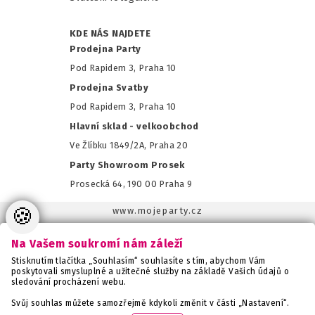
KDE NÁS NAJDETE
Prodejna Party
Pod Rapidem 3, Praha 10
Prodejna Svatby
Pod Rapidem 3, Praha 10
Hlavní sklad - velkoobchod
Ve Žlíbku 1849/2A, Praha 20
Party Showroom Prosek
Prosecká 64, 190 00 Praha 9
🍪
www.mojeparty.cz
www.mojaparty.sk
Na Vašem soukromí nám záleží
www.svatebnivyzdoba.cz
Stisknutím tlačítka „Souhlasím“ souhlasíte s tím, abychom Vám
www.detskaparty.cz
poskytovali smysluplné a užitečné služby na základě Vašich údajů o
sledování procházení webu.
www.balonkovadekorace.cz
www.potiskbalonku.cz
Svůj souhlas můžete samozřejmě kdykoli změnit v části „Nastavení“.