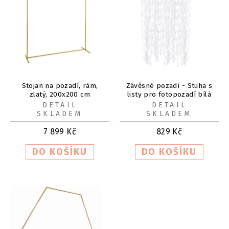
Stojan na pozadí, rám,
Závěsné pozadí - Stuha s
zlatý, 200x200 cm
listy pro fotopozadí bílá
100 m
DETAIL
DETAIL
SKLADEM
SKLADEM
7 899
Kč
829
Kč