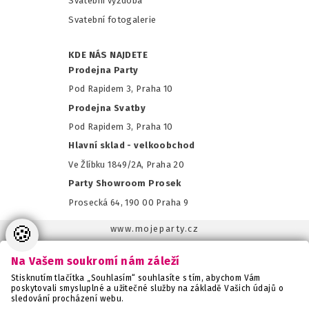
Svatební výzdoba
Svatební fotogalerie
KDE NÁS NAJDETE
Prodejna Party
Pod Rapidem 3, Praha 10
Prodejna Svatby
Pod Rapidem 3, Praha 10
Hlavní sklad - velkoobchod
Ve Žlíbku 1849/2A, Praha 20
Party Showroom Prosek
Prosecká 64, 190 00 Praha 9
🍪
www.mojeparty.cz
www.mojaparty.sk
Na Vašem soukromí nám záleží
www.svatebnivyzdoba.cz
Stisknutím tlačítka „Souhlasím“ souhlasíte s tím, abychom Vám
www.detskaparty.cz
poskytovali smysluplné a užitečné služby na základě Vašich údajů o
sledování procházení webu.
www.balonkovadekorace.cz