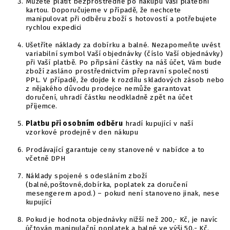
Můžete platit bezprostředně po nákupu Vaši platební
kartou. Doporučujeme v případě, že nechcete
manipulovat při odběru zboží s hotovostí a potřebujete
rychlou expedici
Ušetříte náklady za dobírku a balné. Nezapomeňte uvést
variabilní symbol Vaší objednávky (číslo Vaší objednávky)
při Vaší platbě. Po připsání částky na náš účet, Vám bude
zboží zasláno prostřednictvím přepravní společnosti
PPL. V případě, že dojde k rozdílu skladových zásob nebo
z nějakého důvodu prodejce nemůže garantovat
doručení, uhradí částku neodkladně zpět na účet
příjemce.
Platbu při osobním odběru
hradí kupující v naší
vzorkové prodejně v den nákupu
Prodávající garantuje ceny stanovené v nabídce a to
včetně DPH
Náklady spojené s odesláním zboží
(balné,poštovné,dobírka, poplatek za doručení
mesengerem apod.) – pokud není stanoveno jinak, nese
kupující
Pokud je hodnota objednávky nižší než 200,- Kč, je navíc
účtován manipulační poplatek a balné ve výši 50,- Kč.