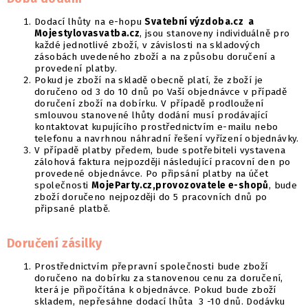
Dodací lhůty na e-hopu
Svatební výzdoba.cz a
Mojestylovasvatba.cz
, jsou stanoveny individuálně pro
každé jednotlivé zboží, v závislosti na skladových
zásobách uvedeného zboží a na způsobu doručení a
provedení platby.
Pokud je zboží na skladě obecně platí, že zboží je
doručeno od 3 do 10 dnů po Vaší objednávce v případě
doručení zboží na dobírku. V případě prodloužení
smlouvou stanovené lhůty dodání musí prodávající
kontaktovat kupujícího prostřednictvím e-mailu nebo
telefonu a navrhnou náhradní řešení vyřízení objednávky.
V případě platby předem, bude spotřebiteli vystavena
zálohová faktura nejpozději následující pracovní den po
provedené objednávce. Po připsání platby na účet
společnosti
MojeParty.cz,provozovatele e-shopů
, bude
zboží doručeno nejpozději do 5 pracovních dnů po
připsané platbě.
Doručení zásilky
Prostřednictvím přepravní společnosti bude zboží
doručeno na dobírku za stanovenou cenu za doručení,
která je připočítána k objednávce. Pokud bude zboží
skladem, nepřesáhne dodací lhůta 3 -10 dnů. Dodávku