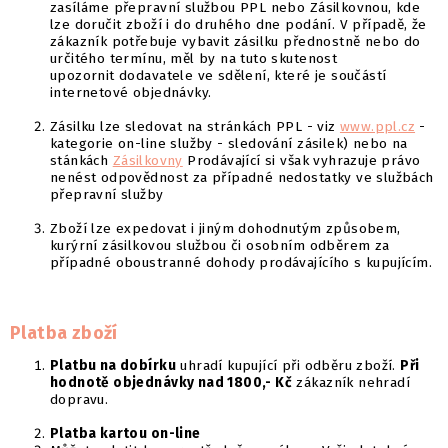
zasíláme přepravní službou PPL nebo Zásilkovnou, kde
lze doručit zboží i do druhého dne podání. V případě, že
zákazník potřebuje vybavit zásilku přednostně nebo do
určitého termínu, měl by na tuto skutenost
upozornit dodavatele ve sdělení, které je součástí
internetové objednávky.
Zásilku lze sledovat na stránkách PPL - viz
www.ppl.cz
-
kategorie on-line služby - sledování zásilek) nebo na
stánkách
Zásilkovny
Prodávající si však vyhrazuje právo
nenést odpovědnost za případné nedostatky ve službách
přepravní služby
Zboží lze expedovat i jiným dohodnutým způsobem,
kurýrní zásilkovou službou či osobním odběrem za
případné oboustranné dohody prodávajícího s kupujícím.
Platba zboží
Platbu na dobírku
uhradí kupující při odběru zboží.
Při
hodnotě objednávky nad 1800,- Kč
zákazník nehradí
dopravu.
Platba kartou on-line