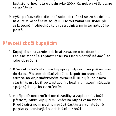
Jestliže je hodnota objednávky 200,- Kč nebo vyšší, balné
se neúčtuje
Výše poštovného dle způsobu doručení se zohlední na
faktuře v konečném součtu , kterou zákazník uvidí při
uskutečnění objednávky prostřednictvím internetového
portálu.
Převzetí zboží kupujícím
Kupující se zavazuje odebrat závazně objednané a
zaslané zboží a zaplatit cenu za zboží včetně nákladů za
jeho doručení.
Převzetí zboží stvrzuje kupující podpisem na průvodním
dokladu. Místem dodání zboží je kupujícím uvedená
adresa na objednávkovém formuláři. Kupující se stává
vlastníkem zboží po zaplacení zboží a uhrazení nákladů
spojených s jeho doručením.
V případě nedoručitelnosti zásilky a zaplacení zboží
předem, bude kupujícímu vrácena kupní cena zboží.
Prodávající není povinen vrátit částku za vynaložené
poplatky související s odebráním zboží.