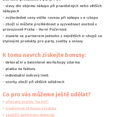
- slevy dle objemu nákupu při pravidelných nebo větších
nákupech
- zvýhodněné ceny vidíte rovnou při nákupu v e-shopu
- zboží si můžete prohlédnout a vyzvednout osobně v
provozovně Praha - Horní Počernice
- stanete se partnerem jednoho z největších e-shopů se
stylovými produkty pro party, svatby a oslavy
K tomu navrch získejte bonusy:
- dekorační a balonkové workshopy zdarma
- platba na fakturu
- individuální úvěrový limit
- vzorky zboží při větších odběrech
Co pro vás můžeme ještě udělat?
-
připravit svatbu "na klíč"
-
zrealizovat stylovou výzdobu
-
zapůjčit potřebnou dekoraci