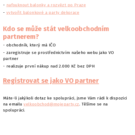
-
nafouknout balonky a rozvézt po Praze
-
vytvořit balonkové a party dekorace
Kdo se může stát velkoobchodním
partnerem?
- obchodník, který má IČO
- zaregistruje se prostřednictvím našeho webu jako VO
partner
- realizuje první nákup nad 2.000 Kč bez DPH
Registrovat se jako VO partner
Máte-li jakýkoli dotaz ke spolupráci, jsme Vám rádi k dispozici
na emailu
velkoobchod@mojeparty.cz
. Těšíme se na
spolupráci.