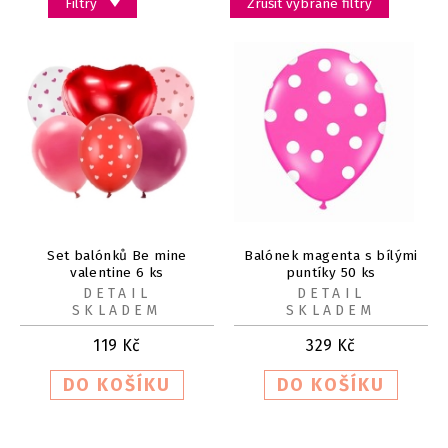
Filtry
Zrušit vybrané filtry
Set balónků Be mine
Balónek magenta s bílými
valentine 6 ks
puntíky 50 ks
DETAIL
DETAIL
SKLADEM
SKLADEM
119
Kč
329
Kč