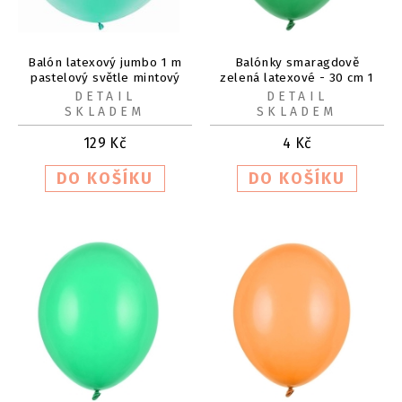
Balón latexový jumbo 1 m
Balónky smaragdově
pastelový světle mintový
zelená latexové - 30 cm 1
ks
DETAIL
DETAIL
SKLADEM
SKLADEM
129
Kč
4
Kč