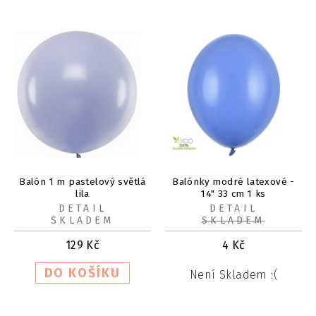
Balón 1 m pastelový světlá
Balónky modré latexové -
lila
14" 33 cm 1 ks
DETAIL
DETAIL
SKLADEM
SKLADEM
129
Kč
4
Kč
Není Skladem :(