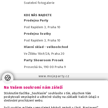
Svatební fotogalerie
KDE NÁS NAJDETE
Prodejna Party
Pod Rapidem 3, Praha 10
Prodejna Svatby
Pod Rapidem 3, Praha 10
Hlavní sklad - velkoobchod
Ve Žlíbku 1849/2A, Praha 20
Party Showroom Prosek
Prosecká 64, 190 00 Praha 9
🍪
www.mojeparty.cz
www.mojaparty.sk
Na Vašem soukromí nám záleží
www.svatebnivyzdoba.cz
Stisknutím tlačítka „Souhlasím“ souhlasíte s tím, abychom Vám
www.detskaparty.cz
poskytovali smysluplné a užitečné služby na základě Vašich údajů o
sledování procházení webu.
www.balonkovadekorace.cz
www.potiskbalonku.cz
Svůj souhlas můžete samozřejmě kdykoli změnit v části „Nastavení“.