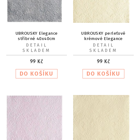
UBROUSKY Elegance
UBROUSKY perleťové
stříbrné 40x40cm
krémové Elegance
40x40cm
DETAIL
DETAIL
SKLADEM
SKLADEM
99
Kč
99
Kč