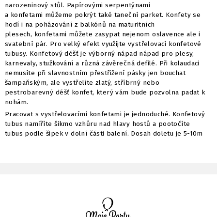
narozeninový stůl. Papírovými serpentýnami
a konfetami můžeme pokrýt také taneční parket. Konfety se
hodí i na poházování z balkónů na maturitních
plesech, konfetami můžete zasypat nejenom oslavence ale i
svatební pár. Pro velký efekt využijte vystřelovací konfetové
tubusy. Konfetový déšť je výborný nápad nápad pro plesy,
karnevaly, stužkování a různá závěrečná defilé. Při kolaudaci
nemusíte při slavnostním přestřižení pásky jen bouchat
šampaňským, ale vystřelíte zlatý, stříbrný nebo
pestrobarevný déšť konfet, který vám bude pozvolna padat k
nohám.
Pracovat s vystřelovacími konfetami je jednoduché. Konfetový
tubus namíříte šikmo vzhůru nad hlavy hostů a pootočíte
tubus podle šipek v dolní části balení. Dosah doletu je 5-10m