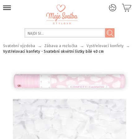
→
→
→
Svatební výzdoba
Zábava a rozlučka
Vystřelovací konfety
Vystřelovací konfety - Svatební okvětní lístky bílé 40 cm