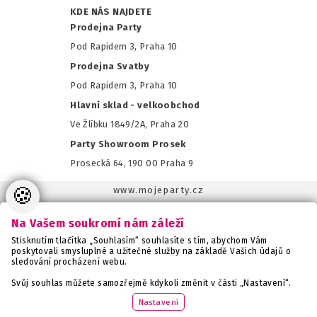
KDE NÁS NAJDETE
Prodejna Party
Pod Rapidem 3, Praha 10
Prodejna Svatby
Pod Rapidem 3, Praha 10
Hlavní sklad - velkoobchod
Ve Žlíbku 1849/2A, Praha 20
Party Showroom Prosek
Prosecká 64, 190 00 Praha 9
🍪
www.mojeparty.cz
www.mojaparty.sk
Na Vašem soukromí nám záleží
www.svatebnivyzdoba.cz
Stisknutím tlačítka „Souhlasím“ souhlasíte s tím, abychom Vám
www.detskaparty.cz
poskytovali smysluplné a užitečné služby na základě Vašich údajů o
sledování procházení webu.
www.balonkovadekorace.cz
www.potiskbalonku.cz
Svůj souhlas můžete samozřejmě kdykoli změnit v části „Nastavení“.
Počet ks:
www.stylovaparty.cz
Nastavení
79
Kč
Cena: