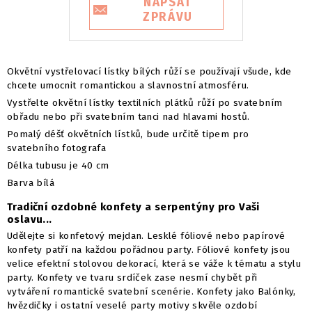
NAPSAT
ZPRÁVU
Okvětní vystřelovací lístky bílých růží se používají všude, kde
chcete umocnit romantickou a slavnostní atmosféru.
Vystřelte okvětní lístky textilních plátků růží po svatebním
obřadu nebo při svatebním tanci nad hlavami hostů.
Pomalý déšť okvětních lístků, bude určitě tipem pro
svatebního fotografa
Délka tubusu je 40 cm
Barva bílá
Tradiční ozdobné konfety a serpentýny pro Vaši
oslavu...
Udělejte si konfetový mejdan. Lesklé fóliové nebo papírové
konfety patří na každou pořádnou party. Fóliové konfety jsou
velice efektní stolovou dekorací, která se váže k tématu a stylu
party. Konfety ve tvaru srdíček zase nesmí chybět při
vytváření romantické svatební scenérie. Konfety jako Balónky,
hvězdičky i ostatní veselé party motivy skvěle ozdobí