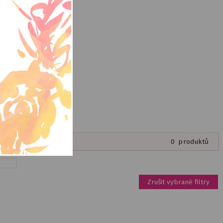
.A
0
produktů
Zrušit vybrané filtry