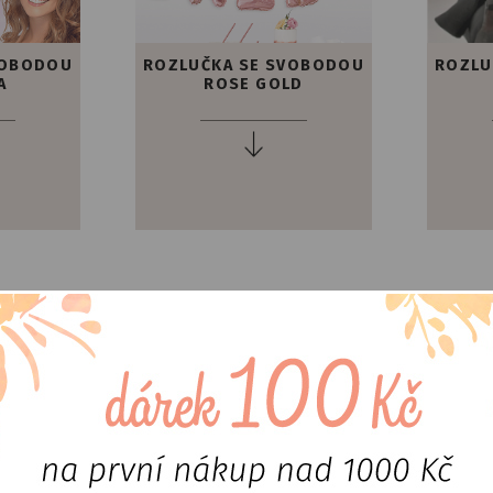
VOBODOU
ROZLUČKA SE SVOBODOU
ROZLU
A
ROSE GOLD
T