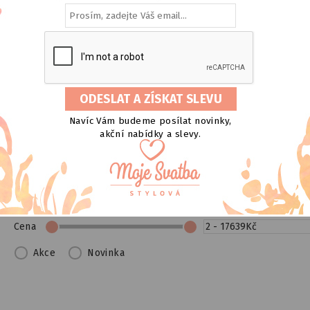
 LOVE
Navíc Vám budeme posílat novinky,
akční nabídky a slevy.
vanější
Nejlevnější
Nejdražší
Názvu A..Z
Názvu Z.
Cena
Akce
Novinka