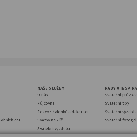
NAŠE SLUŽBY
RADY A INSPIR
O nás
Svatební průvod
Půjčovna
Svatební tipy
Rozvoz balonků a dekorací
Svatební výzdob
sobních dat
Svatby na klíč
Svatební fotogal
Svatební výzdoba
Hledáme parťáky