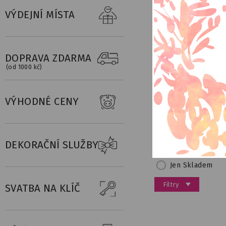
VÝDEJNÍ MÍSTA
AFTER PARTY
DOPRAVA ZDARMA
(od 1000 kč)
VÝHODNÉ CENY
DEKORAČNÍ SLUŽBY
TOP
Nejprodá
Jen Skladem
Filtry
SVATBA NA KLÍČ