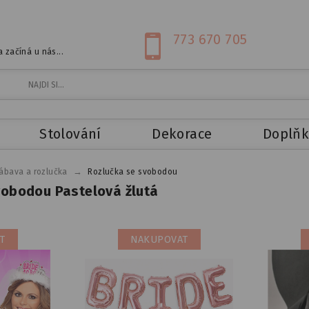
773 670 705
 začíná u nás...
Stolování
Dekorace
Doplňk
→
ábava a rozlučka
Rozlučka se svobodou
vobodou Pastelová žlutá
T
NAKUPOVAT