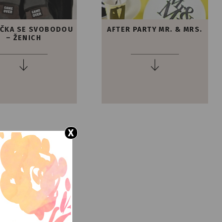
ČKA SE SVOBODOU
AFTER PARTY MR. & MRS.
– ŽENICH
X