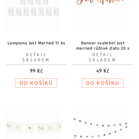
Lampiony Just Married 11 ks
Banner svatební Just
married růžové zlato 20 x
77 cm
DETAIL
DETAIL
SKLADEM
SKLADEM
99
Kč
49
Kč