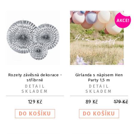
Rozety závěsná dekorace -
Girlanda s nápisem Hen
stříbrné
Party 1,5 m
DETAIL
DETAIL
SKLADEM
SKLADEM
129
Kč
89
Kč
179
Kč