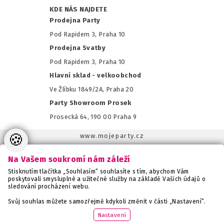
KDE NÁS NAJDETE
Prodejna Party
Pod Rapidem 3, Praha 10
Prodejna Svatby
Pod Rapidem 3, Praha 10
Hlavní sklad - velkoobchod
Ve Žlíbku 1849/2A, Praha 20
Party Showroom Prosek
Prosecká 64, 190 00 Praha 9
🍪
www.mojeparty.cz
www.mojaparty.sk
Na Vašem soukromí nám záleží
www.svatebnivyzdoba.cz
Stisknutím tlačítka „Souhlasím“ souhlasíte s tím, abychom Vám
www.detskaparty.cz
poskytovali smysluplné a užitečné služby na základě Vašich údajů o
sledování procházení webu.
www.balonkovadekorace.cz
www.potiskbalonku.cz
Svůj souhlas můžete samozřejmě kdykoli změnit v části „Nastavení“.
www.stylovaparty.cz
Nastavení