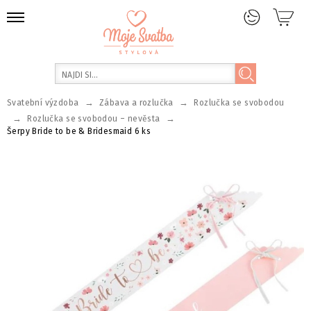
→
→
Svatební výzdoba
Zábava a rozlučka
Rozlučka se svobodou
→
→
Rozlučka se svobodou – nevěsta
Šerpy Bride to be & Bridesmaid 6 ks