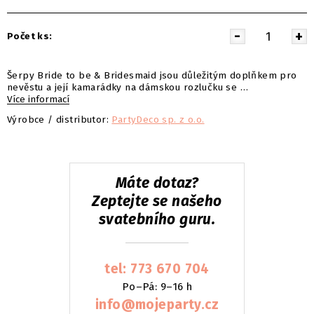
Počet ks:
Šerpy Bride to be & Bridesmaid jsou důležitým doplňkem pro
nevěstu a její kamarádky na dámskou rozlučku se …
Více informací
Výrobce / distributor:
PartyDeco sp. z o.o.
Máte dotaz?
Zeptejte se našeho
svatebního guru.
tel: 773 670 704
Po–Pá: 9–16 h
info@mojeparty.cz