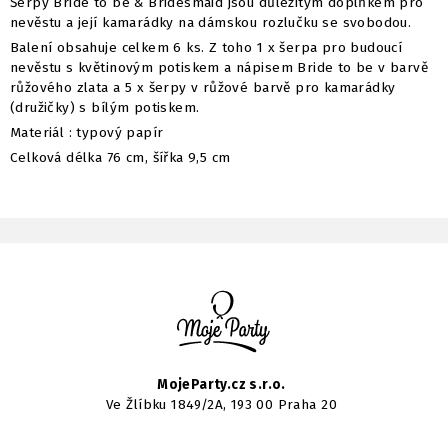
Šerpy Bride to be & Bridesmaid jsou důležitým doplňkem pro
nevěstu a její kamarádky na dámskou rozlučku se svobodou.
Balení obsahuje celkem 6 ks. Z toho 1 x šerpa pro budoucí
nevěstu s květinovým potiskem a nápisem Bride to be v barvě
růžového zlata a 5 x šerpy v růžové barvě pro kamarádky
(družičky) s bílým potiskem.
Materiál : typový papír
Celková délka 76 cm, šířka 9,5 cm
MojeParty.cz s.r.o.
Ve Žlíbku 1849/2A, 193 00 Praha 20