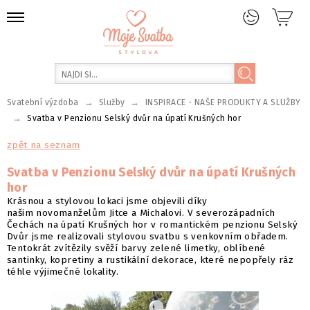
→
→
Svatební výzdoba
Služby
INSPIRACE - NAŠE PRODUKTY A SLUŽBY
→
Svatba v Penzionu Selský dvůr na úpatí Krušných hor
zpět na seznam
Svatba v Penzionu Selský dvůr na úpatí Krušných
hor
Krásnou a stylovou lokaci jsme objevili díky
našim novomanželům Jitce a Michalovi. V severozápadních
Čechách na úpatí Krušných hor v romantickém penzionu Selský
Dvůr jsme realizovali stylovou svatbu s venkovním obřadem.
Tentokrát zvítězily svěží barvy zelené limetky, oblíbené
santinky, kopretiny a rustikální dekorace, které nepopřely ráz
téhle výjimečné lokality.