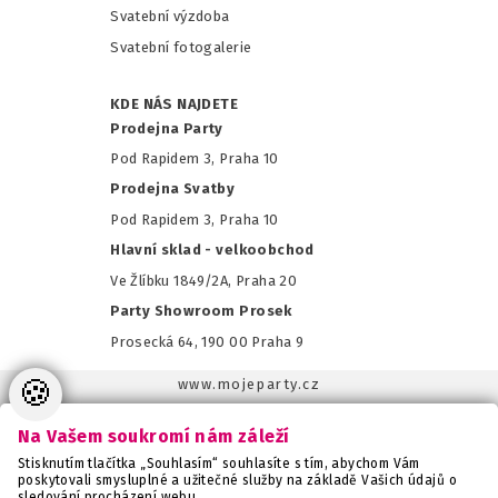
Svatební výzdoba
Svatební fotogalerie
KDE NÁS NAJDETE
Prodejna Party
Pod Rapidem 3, Praha 10
Prodejna Svatby
Pod Rapidem 3, Praha 10
Hlavní sklad - velkoobchod
Ve Žlíbku 1849/2A, Praha 20
Party Showroom Prosek
Prosecká 64, 190 00 Praha 9
🍪
www.mojeparty.cz
www.mojaparty.sk
Na Vašem soukromí nám záleží
www.svatebnivyzdoba.cz
Stisknutím tlačítka „Souhlasím“ souhlasíte s tím, abychom Vám
www.detskaparty.cz
poskytovali smysluplné a užitečné služby na základě Vašich údajů o
sledování procházení webu.