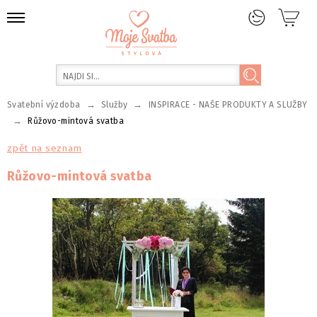
→
→
Svatební výzdoba
Služby
INSPIRACE - NAŠE PRODUKTY A SLUŽBY
→
Růžovo-mintová svatba
zpět na seznam
Růžovo-mintová svatba