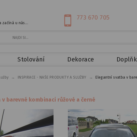
773 670 705
 začíná u nás...
Stolování
Dekorace
Doplňk
→
→
lužby
INSPIRACE - NAŠE PRODUKTY A SLUŽBY
Elegantní svatba v bar
a v barevné kombinaci růžové a černé