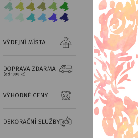
VÝDEJNÍ MÍSTA
DOPRAVA ZDARMA
(od 1000 kč)
VÝHODNÉ CENY
DEKORAČNÍ SLUŽBY