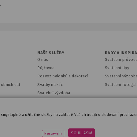
s
NAŠE SLUŽBY
RADY A INSPIR
O nás
Svatební průvod
Půjčovna
Svatební tipy
Rozvoz balonků a dekorací
Svatební výzdob
sobních dat
Svatby na klíč
Svatební fotogal
Svatební výzdoba
Hledáme parťáky
i smysluplné a užitečné služby na základě Vašich údajů o sledování procháze
ivyzdoba.cz
|
www.detskaparty.cz
|
www.balonkovadekor
SOUHLASÍM
Nastavení