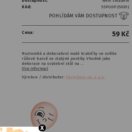
Dostupnost:
Není skladem
Kód:
55PUDP25081J
POHLÍDÁM VÁM DOSTUPNOST
Cena:
59
Kč
Roztomilé a dekorativní malé krabičky ve světle
růžové barvě se zlatými puntíky Vhodné jako
dekorace na svatební stůl na …
Více informací
Výrobce / distributor:
PartyDeco sp. z o.o.
X