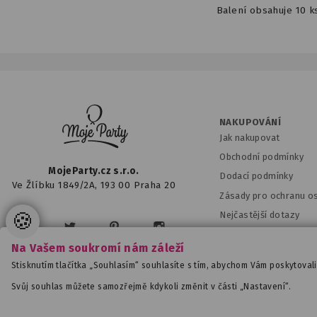
Balení obsahuje 10 k
NAKUPOVÁNÍ
Jak nakupovat
Obchodní podmínky
MojeParty.cz s.r.o.
Dodací podmínky
Ve Žlíbku 1849/2A, 193 00 Praha 20
Zásady pro ochranu o
🍪
Nejčastější dotazy
Nastavení cookies
Na Vašem soukromí nám záleží
Stisknutím tlačítka „Souhlasím“ souhlasíte s tím, abychom Vám poskytoval
Svůj souhlas můžete samozřejmě kdykoli změnit v části „Nastavení“.
www.mojeparty.cz
|
www.mojaparty.sk
|
www.svatebn