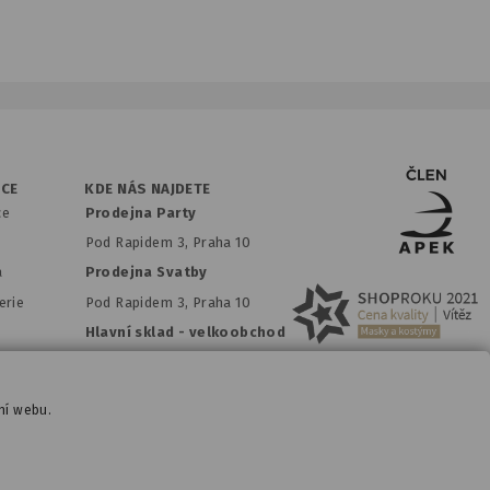
ACE
KDE NÁS NAJDETE
ce
Prodejna Party
Pod Rapidem 3, Praha 10
a
Prodejna Svatby
erie
Pod Rapidem 3, Praha 10
Hlavní sklad - velkoobchod
Ve Žlíbku 1849/2A, Praha 20
Party Showroom Prosek
ní webu.
Prosecká 64, 190 00 Praha 9
ace.cz
|
www.potiskbalonku.cz
|
www.stylovaparty.cz