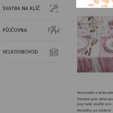
SVATBA NA KLÍČ
PŮJČOVNA
VELKOOBCHOD
Roztomilé a dekorati
Vhodné jako dekorace
jsou také skvělé pro p
Rozměry po složení js