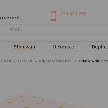
773 670 705
 začíná u nás...
Stolování
Dekorace
Doplňk
→
→
→
tolování
Candy bar
Doplňky do candy baru
Krabičky světle růžov