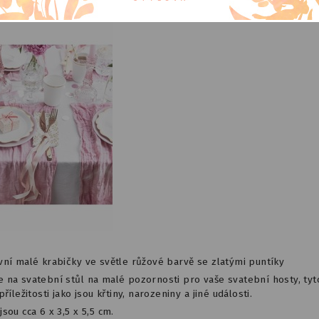
vní malé krabičky ve světle růžové barvě se zlatými puntíky
 na svatební stůl na malé pozornosti pro vaše svatební hosty, tyt
říležitosti jako jsou křtiny, narozeniny a jiné události.
ou cca 6 x 3,5 x 5,5 cm.