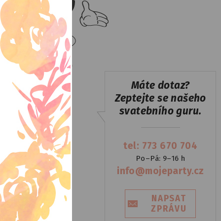
Máte dotaz?
Zeptejte se našeho
svatebního guru.
tel: 773 670 704
Po–Pá: 9–16 h
info@mojeparty.cz
NAPSAT
ZPRÁVU